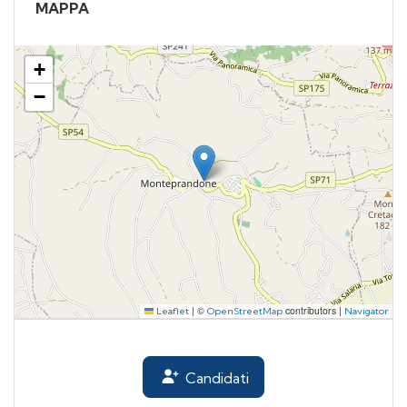
MAPPA
+
−
|
©
contributors |
Leaflet
OpenStreetMap
Navigator
Candidati