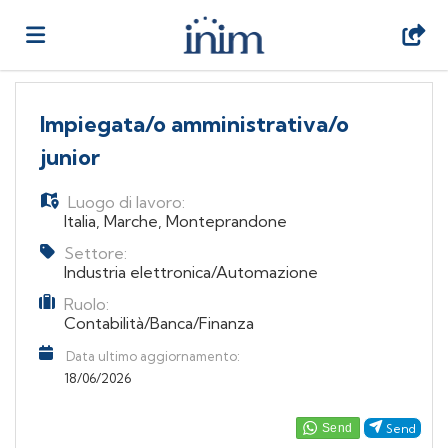
Home
Impiegata/o amministrativa/o
junior
Offerte
Luogo di lavoro:
Italia
,
Marche
,
Monteprandone
di
Carica
Settore:
Industria elettronica/Automazione
Ruolo:
lavoro
il
Login
Contabilità/Banca/Finanza
Data ultimo aggiornamento:
CV
18/06/2026
Send