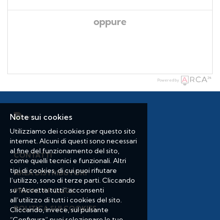
oppure
Powered by
Note sui cookies
Utilizziamo dei cookies per questo sito
internet. Alcuni di questi sono necessari
al fine del funzionamento del sito,
CONTATTI
come quelli tecnici e funzionali. Altri
tipi di cookies, di cui puoi rifiutare
AREA DISTRIBUTORI
l’utilizzo, sono di terze parti. Cliccando
su “Accetta tutti” acconsenti
PRIVACY POLICY
all’utilizzo di tutti i cookies del sito.
POLITICA SUI COOKIES
Cliccando, invece, sul pulsante
“Configura” puoi selezionare le tue