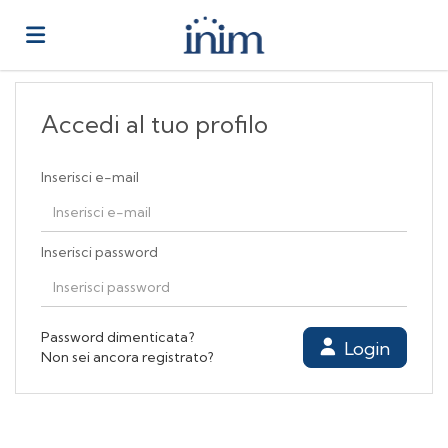
Home
Accedi al tuo profilo
Offerte
Inserisci e-mail
di
Carica
Inserisci password
lavoro
il
Login
Password dimenticata?
Login
Non sei ancora registrato?
CV